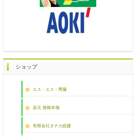
ショップ
エス・エス・齊藤
染元 後楯本舗
有限会社タナカ総建