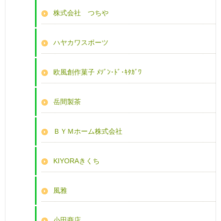
株式会社 つちや
ハヤカワスポーツ
欧風創作菓子 ﾒｿﾞﾝ･ﾄﾞ･ｷﾀｶﾞﾜ
岳間製茶
ＢＹＭホーム株式会社
KIYORAきくち
風雅
小田商店